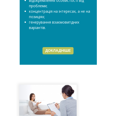
відокремлення особистості від
проблеми;
концентрація на інтересах, а не на
позиціях;
генерування взаємовигідних
варіантів.
ДОКЛАДНІШЕ