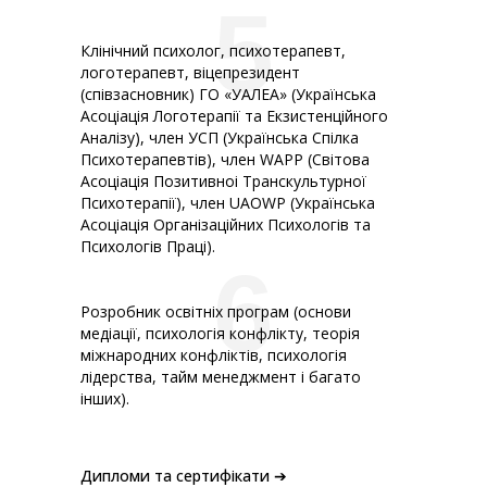
5
Клінічний психолог, психотерапевт,
логотерапевт, віцепрезидент
(співзасновник) ГО «УАЛЕА» (Українська
Асоціація Логотерапії та Екзистенційного
Аналізу), член УСП (Українська Спілка
Психотерапевтів), член WАРР (Світова
Асоціація Позитивноі Транскультурної
Психотерапії), член UAOWP (Українська
Асоціація Організаційних Психологів та
Психологів Праці).
6
Розробник освітніх програм (основи
медіації, психологія конфлікту, теорія
міжнародних конфліктів, психологія
лідерства, тайм менеджмент і багато
інших).
Дипломи та сертифікати ➔