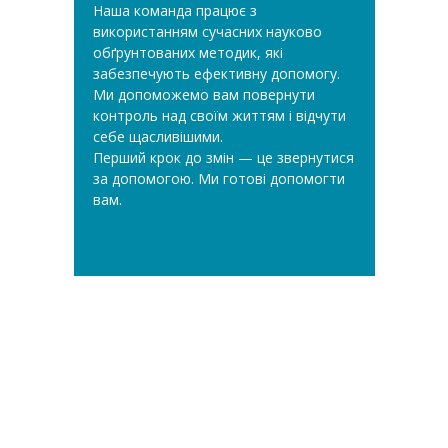
Наша команда працює з
використанням сучасних науково
обґрунтованих методик, які
забезпечують ефективну допомогу.
Ми допоможемо вам повернути
контроль над своїм життям і відчути
себе щасливішими.
Перший крок до змін — це звернутися
за допомогою. Ми готові допомогти
вам.