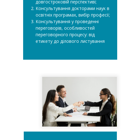
довгостроковій перспективі;
Консультування докторами наук в
освітніх програмах, вибір професії;
Консультування у проведенні
переговорів, особливостей
переговорного процесу: від
етикету до ділового листування